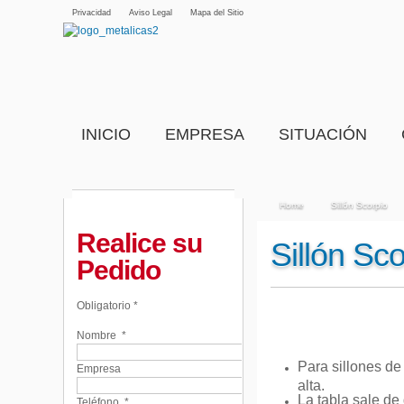
Privacidad
Aviso Legal
Mapa del Sitio
INICIO
EMPRESA
SITUACIÓN
Home
Sillón Scorpio
Realice su
Sillón Sco
Pedido
Obligatorio *
Nombre
*
Para sillones de
Empresa
alta.
La tabla sale de
Teléfono
*