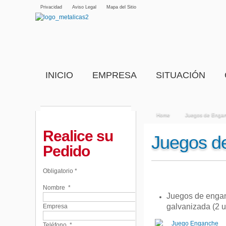
Privacidad
Aviso Legal
Mapa del Sitio
INICIO
EMPRESA
SITUACIÓN
Home
Juegos de Enga
Realice su
Juegos d
Pedido
Obligatorio *
Nombre
*
Juegos de enga
galvanizada (2 
Empresa
Teléfono
*